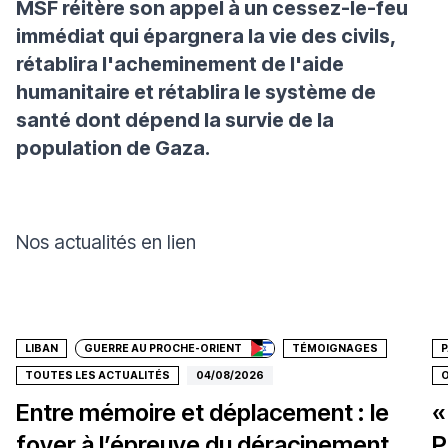
MSF réitère son appel à un cessez-le-feu
immédiat qui épargnera la vie des civils,
rétablira l'acheminement de l'aide
humanitaire et rétablira le système de
santé dont dépend la survie de la
population de Gaza.
Nos actualités en lien
Faire un don
LIBAN
GUERRE AU PROCHE-ORIENT
TÉMOIGNAGES
P
TOUTES LES ACTUALITÉS
04/08/2026
O
Entre mémoire et déplacement : le
«
foyer à l’épreuve du déracinement
P