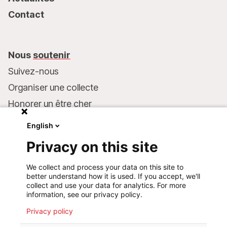
Contact
Nous
soutenir
Suivez-nous
Organiser une collecte
Honorer un être cher
Inscrire MSF dans votre testament
English
Entreprises et philanthropie
Privacy on this site
Faire un don
We collect and process your data on this site to
Coordonnées bancaires :
better understand how it is used. If you accept, we'll
LU75 1111 0000 4848 0000
collect and use your data for analytics. For more
information, see our privacy policy.
Comportement responsable
Privacy policy