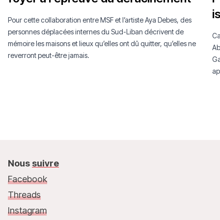
i
Pour cette collaboration entre MSF et l’artiste Aya Debes, des
personnes déplacées internes du Sud-Liban décrivent de
Ca
mémoire les maisons et lieux qu’elles ont dû quitter, qu’elles ne
Ab
reverront peut-être jamais.
Ga
ap
Nous
suivre
Facebook
Threads
Instagram