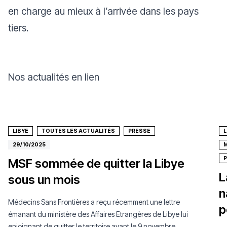
en charge au mieux à l’arrivée dans les pays
tiers.
Nos actualités en lien
LIBYE
TOUTES LES ACTUALITÉS
PRESSE
L
29/10/2025
M
MSF sommée de quitter la Libye
L
sous un mois
n
Médecins Sans Frontières a reçu récemment une lettre
p
émanant du ministère des Affaires Etrangères de Libye lui
enjoignant de quitter le territoire avant le 9 novembre.