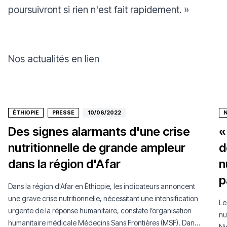
poursuivront si rien n'est fait rapidement.
»
Nos actualités en lien
ÉTHIOPIE
PRESSE
10/06/2022
N
Des signes alarmants d'une crise
«
nutritionnelle de grande ampleur
d
dans la région d'Afar
n
p
Dans la région d'Afar en Éthiopie, les indicateurs annoncent
une grave crise nutritionnelle, nécessitant une intensification
Le
urgente de la réponse humanitaire, constate l’organisation
nu
humanitaire médicale Médecins Sans Frontières (MSF). Dans
Ni