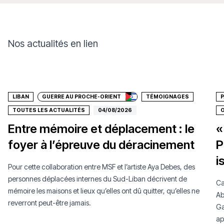
Nos actualités en lien
Faire un don
LIBAN
GUERRE AU PROCHE-ORIENT
TÉMOIGNAGES
P
TOUTES LES ACTUALITÉS
04/08/2026
O
Entre mémoire et déplacement : le
«
foyer à l’épreuve du déracinement
P
i
Pour cette collaboration entre MSF et l’artiste Aya Debes, des
personnes déplacées internes du Sud-Liban décrivent de
Ca
mémoire les maisons et lieux qu’elles ont dû quitter, qu’elles ne
Ab
reverront peut-être jamais.
Ga
ap