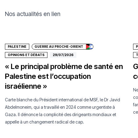
Nos actualités en lien
Faire un don
PALESTINE
GUERRE AU PROCHE-ORIENT
P
OPINIONS ET DÉBATS
29/07/2026
T
« Le principal problème de santé en
G
Palestine est l’occupation
c
israélienne »
Ne
co
Carte blanche du Président international de MSF, le Dr Javid
fa
Abdelmoneim, qui a travaillé en 2024 comme urgentiste à
ce
Gaza. Il dénonce la complicité des dirigeants mondiaux et
au
appelle à un changement radical de cap.