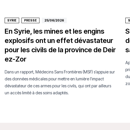
SYRIE
PRESSE
25/06/2026
S
En Syrie, les mines et les engins
S
explosifs ont un effet dévastateur
d
pour les civils de la province de Deir
s
ez-Zor
Ap
pr
Dans un rapport, Médecins Sans Frontières (MSF) s’appuie sur
du
des données médicales pour mettre en lumière l’impact
zo
dévastateur de ces armes pour les civils, qui ont par ailleurs
un accès limité à des soins adaptés.