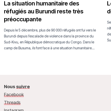
La situation humanitaire des
L
réfugiés au Burundi reste très
d
préoccupante
Se
ré
Depuis le 5 décembre, plus de 90 000 réfugiés ont fui vers le
de
Burundi depuis l’escalade de violence dans la province du
Su
Sud-Kivu, en République démocratique du Congo. Dans le
trè
camp de Busuma, ils font face à une situation humanitaire
dramatique.
Nous
suivre
Facebook
Threads
Instagram