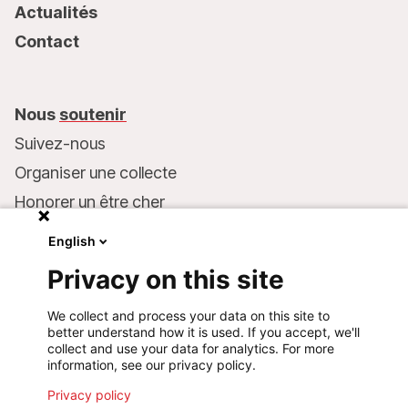
Actualités
Contact
Nous
soutenir
Suivez-nous
Organiser une collecte
Honorer un être cher
Inscrire MSF dans votre testament
English
Entreprises et philanthropie
Privacy on this site
Faire un don
We collect and process your data on this site to
Coordonnées bancaires :
better understand how it is used. If you accept, we'll
LU75 1111 0000 4848 0000
collect and use your data for analytics. For more
information, see our privacy policy.
Comportement responsable
Privacy policy