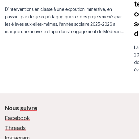
t
D’interventions en classe à une exposition immersive, en
c
passant par des jeux pédagogiques et des projets menés par
s
les élèves eux·elles-mêmes, l’année scolaire 2025-2026 a
marqué une nouvelle étape dans l’engagement de Médecins
d
Sans Frontières Luxembourg auprès de la jeunesse.
La
20
do
év
mo
Nous
suivre
Facebook
Threads
Instagram