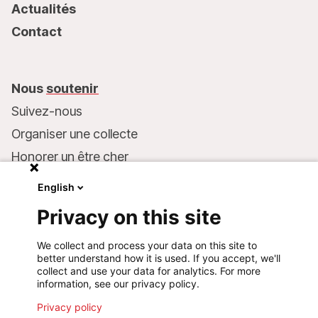
Actualités
Contact
Nous
soutenir
Suivez-nous
Organiser une collecte
Honorer un être cher
Inscrire MSF dans votre testament
English
Entreprises et philanthropie
Privacy on this site
Faire un don
We collect and process your data on this site to
Coordonnées bancaires :
better understand how it is used. If you accept, we'll
LU75 1111 0000 4848 0000
collect and use your data for analytics. For more
information, see our privacy policy.
Comportement responsable
Privacy policy