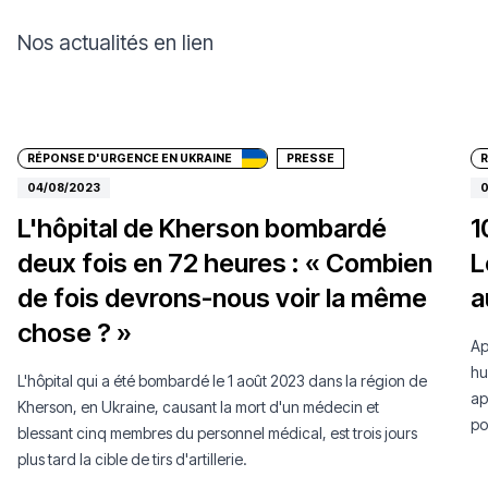
Nos actualités en lien
Faire un don
RÉPONSE D'URGENCE EN UKRAINE
PRESSE
R
04/08/2023
0
L'hôpital de Kherson bombardé
1
deux fois en 72 heures : « Combien
L
de fois devrons-nous voir la même
a
chose ? »
Ap
hu
L'hôpital qui a été bombardé le 1 août 2023 dans la région de
ap
Kherson, en Ukraine, causant la mort d'un médecin et
po
blessant cinq membres du personnel médical, est trois jours
vi
plus tard la cible de tirs d'artillerie.
de