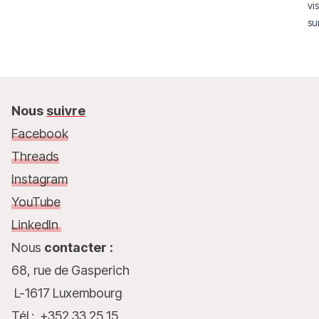
vi
su
co
Nous
suivre
Facebook
Threads
Instagram
YouTube
LinkedIn
Nous
contacter :
68, rue de Gasperich
L-1617 Luxembourg
Tél.: +352 33 25 15