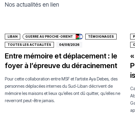
Nos actualités en lien
Faire un don
LIBAN
GUERRE AU PROCHE-ORIENT
TÉMOIGNAGES
P
TOUTES LES ACTUALITÉS
04/08/2026
O
Entre mémoire et déplacement : le
«
foyer à l’épreuve du déracinement
P
i
Pour cette collaboration entre MSF et l’artiste Aya Debes, des
personnes déplacées internes du Sud-Liban décrivent de
Ca
mémoire les maisons et lieux qu’elles ont dû quitter, qu’elles ne
Ab
reverront peut-être jamais.
Ga
ap