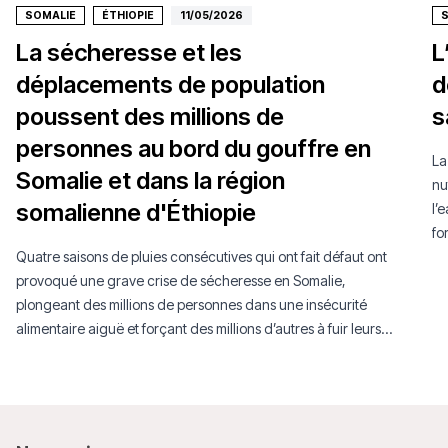
SOMALIE
ÉTHIOPIE
11/05/2026
La sécheresse et les
L
déplacements de population
d
poussent des millions de
s
personnes au bord du gouffre en
La
Somalie et dans la région
nu
somalienne d'Éthiopie
l’
fo
Quatre saisons de pluies consécutives qui ont fait défaut ont
provoqué une grave crise de sécheresse en Somalie,
plongeant des millions de personnes dans une insécurité
alimentaire aiguë et forçant des millions d’autres à fuir leurs
foyers. Alors que les financements humanitaires s’effondrent,
les dernières bouées de sauvetage encore disponibles
risquent désormais d’être coupées.