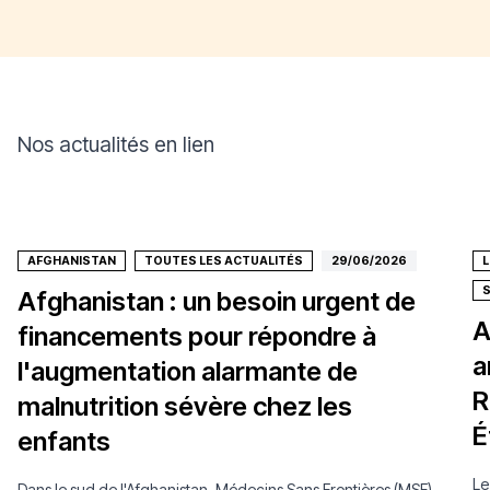
Nos actualités en lien
AFGHANISTAN
TOUTES LES ACTUALITÉS
29/06/2026
Afghanistan : un besoin urgent de
A
financements pour répondre à
a
l'augmentation alarmante de
R
malnutrition sévère chez les
É
enfants
Le
Dans le sud de l'Afghanistan, Médecins Sans Frontières (MSF)