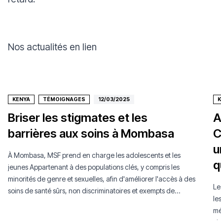
Nos actualités en lien
KENYA
TÉMOIGNAGES
12/03/2025
Briser les stigmates et les
A
barrières aux soins à Mombasa
C
u
À Mombasa, MSF prend en charge les adolescents et les
q
jeunes Appartenant à des populations clés, y compris les
minorités de genre et sexuelles, afin d'améliorer l'accès à des
Le
soins de santé sûrs, non discriminatoires et exempts de
le
stigmatisation.
mé