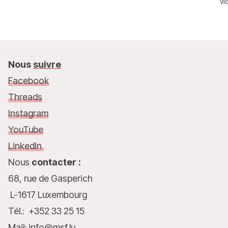
vi
éc
Nous
suivre
Facebook
Threads
Instagram
YouTube
LinkedIn
Nous
contacter :
68, rue de Gasperich
L-1617 Luxembourg
Tél.: +352 33 25 15
Mail: info@msf.lu