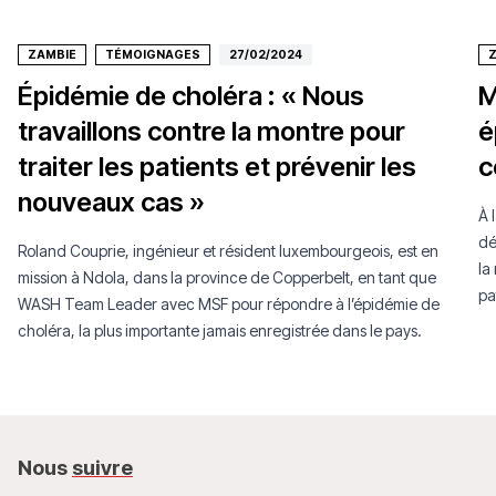
ZAMBIE
TÉMOIGNAGES
27/02/2024
Épidémie de choléra : « Nous
M
travaillons contre la montre pour
é
traiter les patients et prévenir les
c
nouveaux cas »
À 
dé
Roland Couprie, ingénieur et résident luxembourgeois, est en
la
mission à Ndola, dans la province de Copperbelt, en tant que
pa
WASH Team Leader avec MSF pour répondre à l’épidémie de
Lu
choléra, la plus importante jamais enregistrée dans le pays.
Nous
suivre