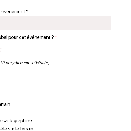
et événement ?
lobal pour cet événement ?
★
t 10 parfaitement satisfait(e)
errain
e cartographiée
té sur le terrain