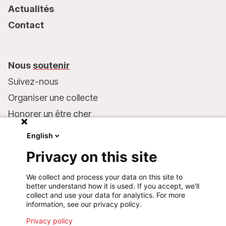
Actualités
Contact
Nous
soutenir
Suivez-nous
Organiser une collecte
Honorer un être cher
Inscrire MSF dans votre testament
English
Entreprises et philanthropie
Privacy on this site
Faire un don
We collect and process your data on this site to
Coordonnées bancaires :
better understand how it is used. If you accept, we'll
LU75 1111 0000 4848 0000
collect and use your data for analytics. For more
information, see our privacy policy.
Comportement responsable
Privacy policy