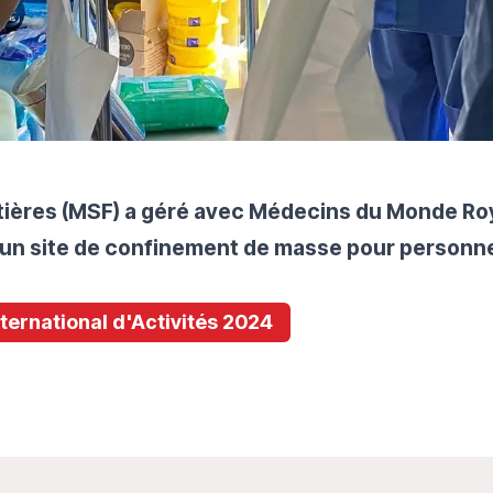
tières (MSF) a géré avec Médecins du Monde R
 d’un site de confinement de masse pour personn
International d'Activités 2024