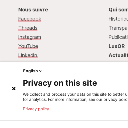
Nous
suivre
Qui
som
Facebook
Historiq
Threads
Transpa
Instagram
Publicat
YouTube
LuxOR
LinkedIn
Actuali
Nous
contacter :
Contac
English
68, rue de Gasperich
Privacy on this site
L-1617 Luxembourg
Tél.: +352 33 25 15
We collect and process your data on this site to better u
for analytics. For more information, see our privacy polic
Mail: info@msf.lu
Privacy policy
©
2026
Médecins Sans Frontières Luxembourg