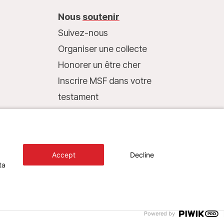
Nous
soutenir
Suivez-nous
Organiser une collecte
Honorer un être cher
Inscrire MSF dans votre
testament
Entreprises et philanthropie
Faire un don
Coordonnées bancaires :
Accept
Decline
LU75 1111 0000 4848 0000
ta
Comportement responsable
Design+Digital :
Bunker Palace
Powered by