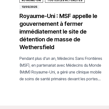
ROYAUME-UNI
TOUTES LES ACTUALITÉS
13/05/2025
Royaume-Uni : MSF appelle le
gouvernement à fermer
immédiatement le site de
détention de masse de
Wethersfield
Pendant plus d'un an, Médecins Sans Frontières
(MSF), en partenariat avec Médecins du Monde
(MdM) Royaume-Uni, a géré une clinique mobile
de soins de santé primaires devant les portes
principales de l'ancienne base de la RAF à
Wethersfield.