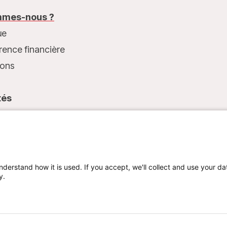
mes-nous ?
ue
rence financière
ions
tés
t
nderstand how it is used. If you accept, we'll collect and use your da
y.
Mentions légales
Politique de confidentialité
Cookie preferences