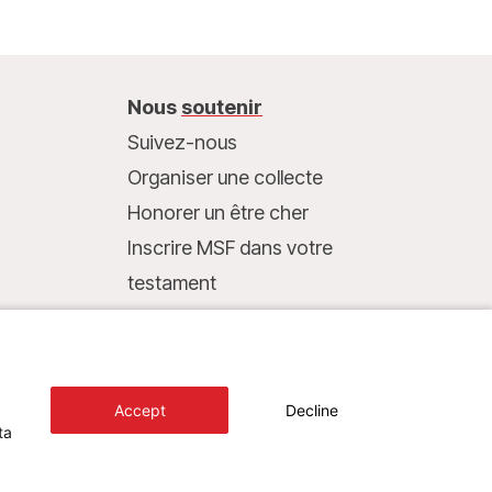
Nous
soutenir
Suivez-nous
Organiser une collecte
Honorer un être cher
Inscrire MSF dans votre
testament
Entreprises et philanthropie
Faire un don
Coordonnées bancaires :
Accept
Decline
LU75 1111 0000 4848 0000
ta
Comportement responsable