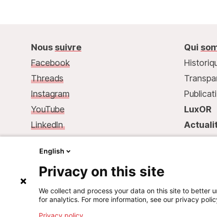
Nous
suivre
Qui
som
Facebook
Historiq
Threads
Transpa
Instagram
Publicat
YouTube
LuxOR
LinkedIn
Actuali
Nous
contacter :
Contac
English
68, rue de Gasperich
Privacy on this site
L-1617 Luxembourg
Tél.: +352 33 25 15
We collect and process your data on this site to better u
for analytics. For more information, see our privacy polic
Mail: info@msf.lu
Privacy policy