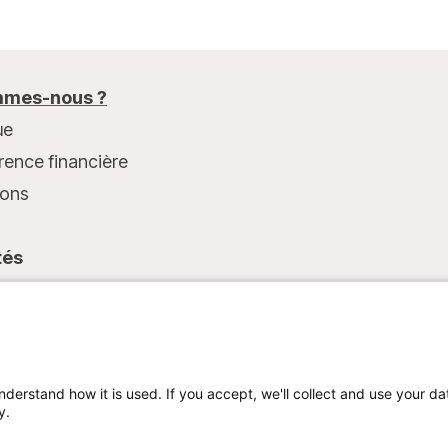
mes-nous ?
ue
rence financière
ions
tés
t
nderstand how it is used. If you accept, we'll collect and use your da
y.