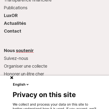
Publications
LuxOR
Actualités
Contact
Nous
soutenir
Suivez-nous
Organiser une collecte
Honorer un être cher
Inscrire MSF dans votre testament
English
Entreprises et philanthropie
Privacy on this site
Faire un don
We collect and process your data on this site to
Coordonnées bancaires :
better understand how it is used. If you accept, we'll