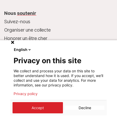
Nous
soutenir
Suivez-nous
Organiser une collecte
Honorer un être cher
Inscrire MSF dans votre testament
English
Entreprises et philanthropie
Privacy on this site
Faire un don
We collect and process your data on this site to
Coordonnées bancaires :
better understand how it is used. If you accept, we'll
LU75 1111 0000 4848 0000
collect and use your data for analytics. For more
information, see our privacy policy.
Comportement responsable
Privacy policy
©
2026
Médecins Sans Frontières Luxembourg
Accept
Decline
Mentions légales
Politique de confidentialité
Cookie preferences