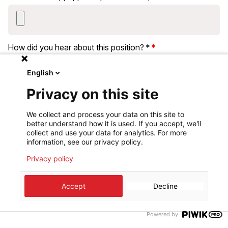
How did you hear about this position? *
English
Privacy on this site
I wish to receive more information on MSF projects. I
subscribe to the newsletter.
We collect and process your data on this site to
By submitting your application, you consent to MSF
better understand how it is used. If you accept, we'll
using your personal data for the recruitment process.
collect and use your data for analytics. For more
information, see our privacy policy.
Envoyer
Privacy policy
Accept
Decline
If you have any problem, please
Powered by
contact us at
jobs@msf.lu.