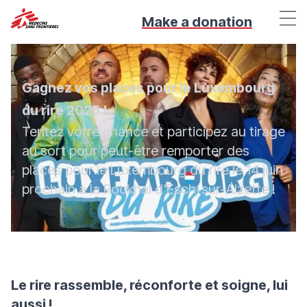
Make a donation
Gagnez vos places pour le Luxembourg
du rire 2025 !
Tentez votre chance et participez au tirage
au sort pour peut-être remporter des
places pour le Luxembourg du rire le 14 juin
prochain à la Rockhal d'Esch-sur-Alzette !
Le rire rassemble, réconforte et soigne, lui
aussi !