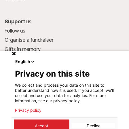
Support
us
Follow us
Organise a fundraiser
Gifts in memory
MSF in your will
English
Companies and philanthropists
Privacy on this site
Make a donation
We collect and process your data on this site to
Bank account:
better understand how it is used. If you accept, we'll
LU75 1111 0000 4848 0000
collect and use your data for analytics. For more
information, see our privacy policy.
Behavioural Commitments
Privacy policy
©
2026
Médecins Sans Frontières Luxembourg
Accept
Decline