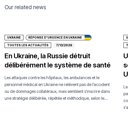
Our related news
Donate
UKRAINE
RÉPONSE D'URGENCE EN UKRAINE
U
TOUTES LES ACTUALITÉS
7/13/2026
T
En Ukraine, la Russie détruit
U
délibérément le système de santé
s
U
Les attaques contre les hôpitaux, les ambulances et le
personnel médical en Ukraine ne relèvent pas de l’accident
La
ou de dommages collatéraux, mais semblent s’inscrire dans
pa
une stratégie délibérée, répétée et méthodique, selon le
co
dernier rapport MSF.
s'
su