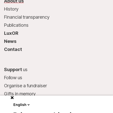
About us
History
Financial transparency
Publications
LuxOR
News
Contact
Support
us
Follow us
Organise a fundraiser
Gifts in memory
MSF in your will
English
Companies and philanthropists