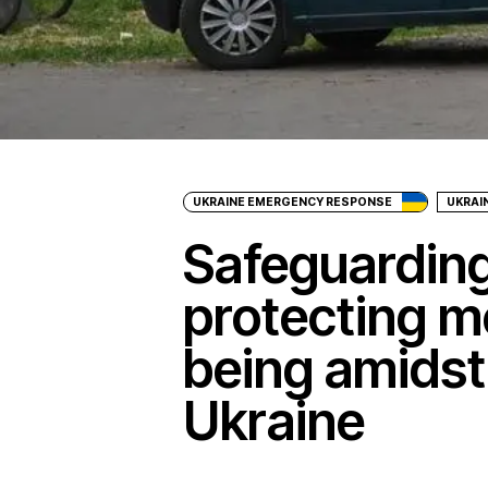
UKRAINE EMERGENCY RESPONSE
UKRAI
Safeguarding
protecting m
being amidst
Ukraine