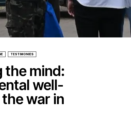
NE
TESTIMONIES
 the mind:
ental well-
 the war in