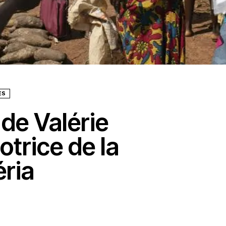
ES
de Valérie
trice de la
éria