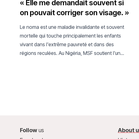
« Elle me demandait souvent si
on pouvait corriger son visage. »
Le noma est une maladie invalidante et souvent
mortelle qui touche principalement les enfants
vivant dans l'extrême pauvreté et dans des
régions reculées. Au Nigéria, MSF soutient l'un
des rares hôpitaux au monde spécialisé dans le
traitement du noma.
Follow
us
About 