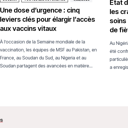
État d
Une dose d’urgence : cinq
les cr
leviers clés pour élargir l’accès
soins
aux vaccins vitaux
de fi
À l’occasion de la Semaine mondiale de la
Au Nigér
vaccination, les équipes de MSF au Pakistan, en
été conf
France, au Soudan du Sud, au Nigeria et au
particuli
Soudan partagent des avancées en matière
a enregis
d’accès et d’innovation qui, si elles se
augmenta
concrétisent dans les années à venir, pourraient
période 
permettre aux vaccins d’atteindre davantage de
personnes dans le monde.
us