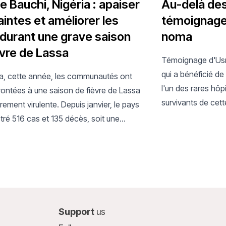
e Bauchi, Nigéria : apaiser
Au-delà des 
aintes et améliorer les
témoignage 
 durant une grave saison
noma
èvre de Lassa
Témoignage d'Usm
qui a bénéficié de
ia, cette année, les communautés ont
l'un des rares hô
rontées à une saison de fièvre de Lassa
survivants de cett
èrement virulente. Depuis janvier, le pays
affectant le visa
tré 516 cas et 135 décès, soit une
à un traitement.
tion de 31 % par rapport à la même
en 2025.
Support
us