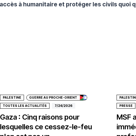
accès à humanitaire et protéger les civils quoi q
Donate
Don
PALESTINE
GUERRE AU PROCHE-ORIENT
PALESTIN
TOUTES LES ACTUALITÉS
7/24/2026
PRESSE
Gaza : Cinq raisons pour
MSF ap
lesquelles ce cessez-le-feu
imméd