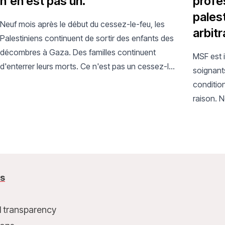
n'en est pas un.
profe
pales
Neuf mois après le début du cessez-le-feu, les
arbitr
Palestiniens continuent de sortir des enfants des
décombres à Gaza. Des familles continuent
MSF est i
d'enterrer leurs morts. Ce n'est pas un cessez-le-
soignant
feu : c'est la même violence structurelle sous un
condition
autre nom.
raison. 
internati
immédiat
us
l transparency