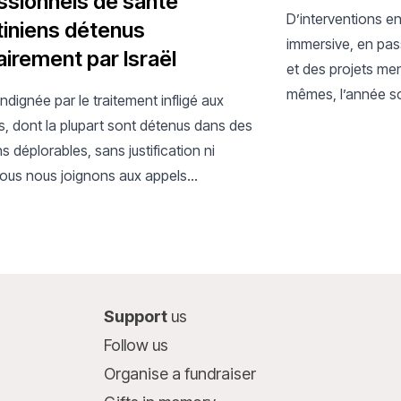
ssionnels de santé
D’interventions e
tiniens détenus
immersive, en pas
airement par Israël
et des projets men
mêmes, l’année s
ndignée par le traitement infligé aux
une nouvelle éta
s, dont la plupart sont détenus dans des
Médecins Sans Fr
s déplorables, sans justification ni
la jeunesse.
Nous nous joignons aux appels
onaux en faveur de leur libération
e.
Support
us
Follow us
Organise a fundraiser