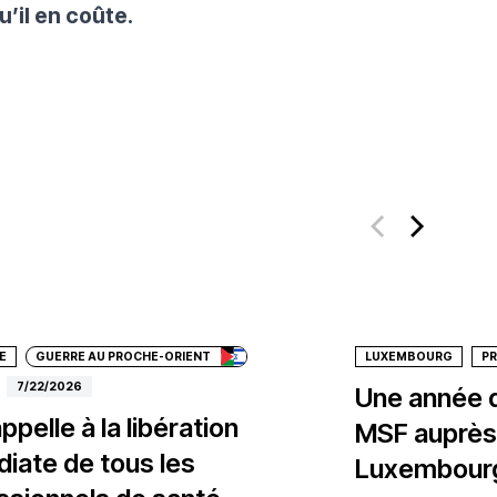
u’il en coûte.
ate
E
GUERRE AU PROCHE-ORIENT
LUXEMBOURG
P
7/22/2026
Une année 
pelle à la libération
MSF auprès
iate de tous les
Luxembour