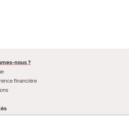
mes-nous ?
ue
rence financière
ions
tés
t