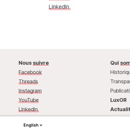
LinkedIn
Nous
suivre
Qui
som
Facebook
Historiq
Threads
Transpa
Instagram
Publicat
YouTube
LuxOR
LinkedIn
Actuali
Nous
contacter :
Contac
English
68, rue de Gasperich