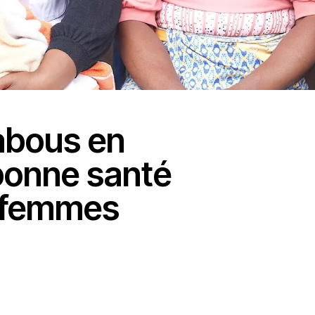
tabous en
 bonne santé
s femmes