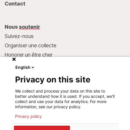
Contact
Nous
soutenir
Suivez-nous
Organiser une collecte
Honorer un être cher
Inscrire MSF dans votre testament
English
Entreprises et philanthropie
Privacy on this site
Faire un don
We collect and process your data on this site to
Coordonnées bancaires :
better understand how it is used. If you accept, we'll
LU75 1111 0000 4848 0000
collect and use your data for analytics. For more
information, see our privacy policy.
Comportement responsable
Privacy policy