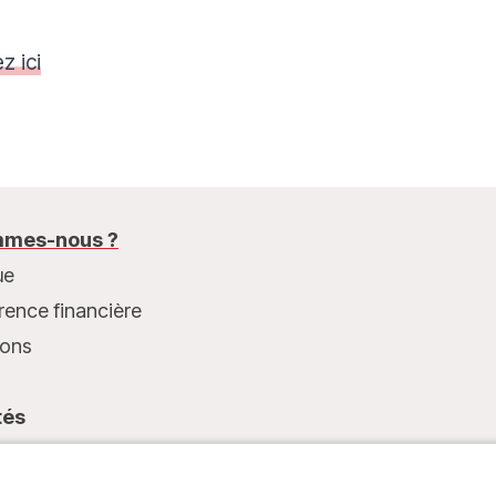
z ici
mes-nous ?
ue
rence financière
ions
tés
t