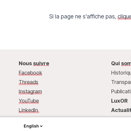
Si la page ne s'affiche pas,
clique
Nous
suivre
Qui
som
Facebook
Historiq
Threads
Transpa
Instagram
Publicat
YouTube
LuxOR
LinkedIn
Actuali
Nous
contacter :
Contac
English
68, rue de Gasperich