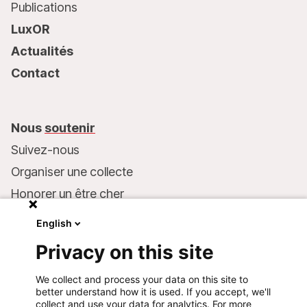
Publications
LuxOR
Actualités
Contact
Nous
soutenir
Suivez-nous
Organiser une collecte
Honorer un être cher
Inscrire MSF dans votre testament
English
Entreprises et philanthropie
Privacy on this site
Faire un don
We collect and process your data on this site to
Coordonnées bancaires :
better understand how it is used. If you accept, we'll
LU75 1111 0000 4848 0000
collect and use your data for analytics. For more