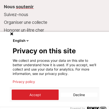
Nous
soutenir
Suivez-nous
Organiser une collecte
Honorer un être cher
Inscrire MSF dans votre testament
English
Entreprises et philanthropie
Privacy on this site
Faire un don
We collect and process your data on this site to
Coordonnées bancaires :
better understand how it is used. If you accept, we'll
LU75 1111 0000 4848 0000
collect and use your data for analytics. For more
information, see our privacy policy.
Comportement responsable
Privacy policy
©
2026
Médecins Sans Frontières Luxembourg
Accept
Decline
Mentions légales
Politique de confidentialité
Cookie preferences
Design+Digital :
Bunker Palace
Powered by