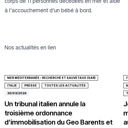
corps de 11 personnes décédées en mer et aidé
à l'accouchement d'un bébé à bord.
Nos actualités en lien
MER MÉDITERRANÉE – RECHERCHE ET SAUVETAGE (SAR)
I
ITALIE
PRESSE
TOUTES LES ACTUALITÉS
M
30/03/2026
T
Un tribunal italien annule la
J
troisième ordonnance
m
d’immobilisation du Geo Barents et
a