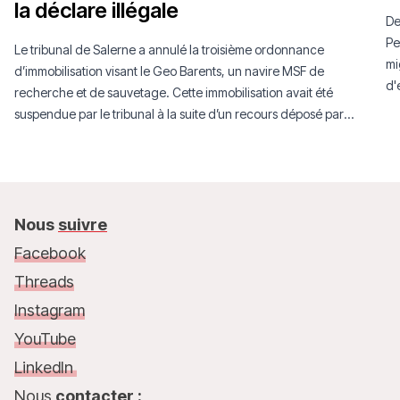
la déclare illégale
De
Pe
Le tribunal de Salerne a annulé la troisième ordonnance
mi
d’immobilisation visant le Geo Barents, un navire MSF de
d'
recherche et de sauvetage. Cette immobilisation avait été
Mé
suspendue par le tribunal à la suite d’un recours déposé par
MSF.
Nous
suivre
Facebook
Threads
Instagram
YouTube
LinkedIn
Nous
contacter :