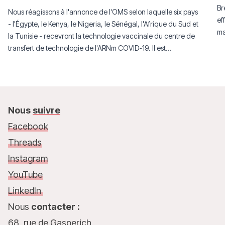
Br
Nous réagissons à l'annonce de l'OMS selon laquelle six pays
ef
- l'Égypte, le Kenya, le Nigeria, le Sénégal, l'Afrique du Sud et
ma
la Tunisie - recevront la technologie vaccinale du centre de
ad
transfert de technologie de l'ARNm COVID-19. Il est
ap
encourageant de constater que ce centre se rapproche du
re
développement et de la validation de la première plateforme
ré
de production de vaccins à ARNm en libre accès au monde.
co
Nous
suivre
Facebook
Threads
Instagram
YouTube
LinkedIn
Nous
contacter :
68, rue de Gasperich