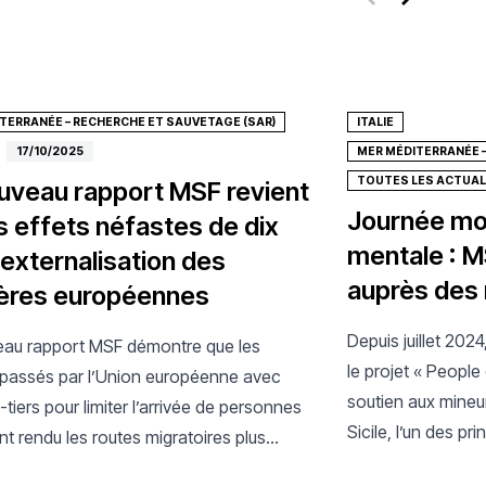
TERRANÉE – RECHERCHE ET SAUVETAGE (SAR)
ITALIE
17/10/2025
MER MÉDITERRANÉE –
TOUTES LES ACTUAL
uveau rapport MSF revient
Journée mon
es effets néfastes de dix
mentale : MS
’externalisation des
auprès des
ières européennes
Depuis juillet 2024
au rapport MSF démontre que les
le projet « Peopl
passés par l’Union européenne avec
soutien aux mineu
tiers pour limiter l’arrivée de personnes
Sicile, l’un des pr
nt rendu les routes migratoires plus
personnes emprunt
et dangereuses, causant la mort de