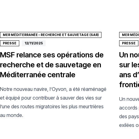
MER MÉDITERRANÉE – RECHERCHE ET SAUVETAGE (SAR)
MER MÉDI
PRESSE
12/11/2025
PRESSE
MSF relance ses opérations de
Un no
recherche et de sauvetage en
sur l
Méditerranée centrale
ans d
front
Notre nouveau navire, l’Oyvon, a été réaménagé
et équipé pour contribuer à sauver des vies sur
Un nouve
l’une des routes migratoires les plus meurtrières
accords 
au monde.
des pays-
exilées o
longues 