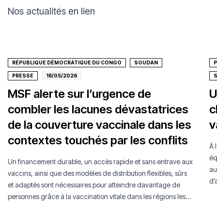
Nos actualités en lien
RÉPUBLIQUE DÉMOCRATIQUE DU CONGO
SOUDAN
P
PRESSE
18/05/2026
MSF alerte sur l’urgence de
U
combler les lacunes dévastatrices
c
de la couverture vaccinale dans les
v
contextes touchés par les conflits
À 
éq
Un financement durable, un accès rapide et sans entrave aux
au
vaccins, ainsi que des modèles de distribution flexibles, sûrs
d’
et adaptés sont nécessaires pour atteindre davantage de
an
personnes grâce à la vaccination vitale dans les régions les
da
plus fragiles du monde.