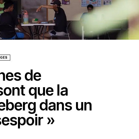
AGES
nes de
sont que la
ceberg dans un
espoir »