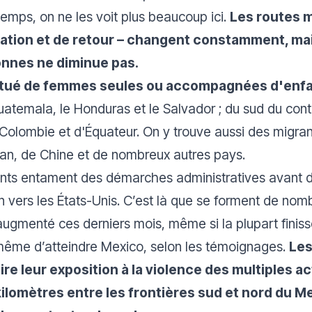
emps, on ne les voit plus beaucoup ici.
Les routes m
ination et de retour – changent constamment, mai
onnes ne diminue pas.
stitué de femmes seules ou accompagnées d'enf
atemala, le Honduras et le Salvador ; du sud du con
olombie et d'Équateur. On y trouve aussi des migran
stan, de Chine et de nombreux autres pays.
ts entament des démarches administratives avant de 
ain vers les États-Unis. C’est là que se forment de n
t augmenté ces derniers mois, même si la plupart finiss
 même d’atteindre Mexico, selon les témoignages.
Les
re leur exposition à la violence des multiples a
 kilomètres entre les frontières sud et nord du M