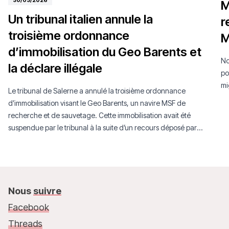
30/03/2026
M
Un tribunal italien annule la
r
troisième ordonnance
M
d’immobilisation du Geo Barents et
No
la déclare illégale
po
mi
Le tribunal de Salerne a annulé la troisième ordonnance
d’immobilisation visant le Geo Barents, un navire MSF de
recherche et de sauvetage. Cette immobilisation avait été
suspendue par le tribunal à la suite d’un recours déposé par
MSF.
Nous
suivre
Facebook
Threads