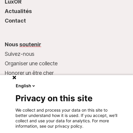
LuxOR
Actualités
Contact
Nous
soutenir
Suivez-nous
Organiser une collecte
Honorer un être cher
Inscrire MSF dans votre testament
English
Entreprises et philanthropie
Privacy on this site
Faire un don
We collect and process your data on this site to
Coordonnées bancaires :
better understand how it is used. If you accept, we'll
LU75 1111 0000 4848 0000
collect and use your data for analytics. For more
information, see our privacy policy.
Comportement responsable