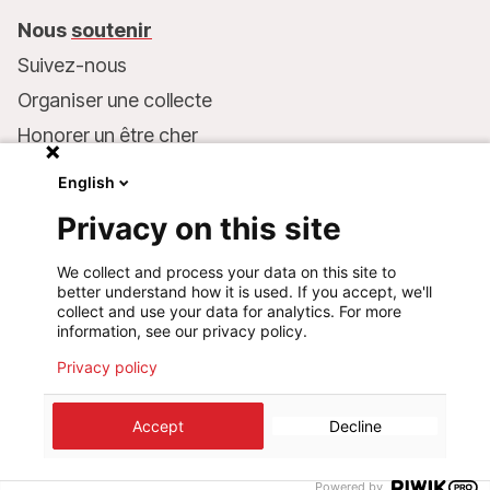
Nous
soutenir
Suivez-nous
Organiser une collecte
Honorer un être cher
Inscrire MSF dans votre testament
English
Entreprises et philanthropie
Privacy on this site
Faire un don
We collect and process your data on this site to
Coordonnées bancaires :
better understand how it is used. If you accept, we'll
LU75 1111 0000 4848 0000
collect and use your data for analytics. For more
information, see our privacy policy.
Comportement responsable
Privacy policy
©
2026
Médecins Sans Frontières Luxembourg
Accept
Decline
Mentions légales
Politique de confidentialité
Cookie preferences
Design+Digital :
Bunker Palace
Powered by