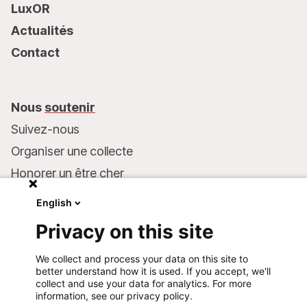
LuxOR
Actualités
Contact
Nous
soutenir
Suivez-nous
Organiser une collecte
Honorer un être cher
Inscrire MSF dans votre testament
English
Entreprises et philanthropie
Privacy on this site
Faire un don
We collect and process your data on this site to
Coordonnées bancaires :
better understand how it is used. If you accept, we'll
LU75 1111 0000 4848 0000
collect and use your data for analytics. For more
information, see our privacy policy.
Comportement responsable