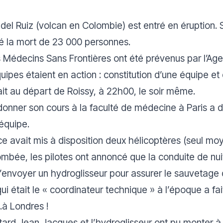
el Ruiz (volcan en Colombie) est entré en éruption. S
sé la mort de 23 000 personnes.
s Médecins Sans Frontières ont été prévenus par l’Ag
ipes étaient en action : constitution d’une équipe et 
ait au départ de Roissy, à 22h00, le soir même.
 donner son cours à la faculté de médecine à Paris a 
’équipe.
ce avait mis à disposition deux hélicoptères (seul moy
ombée, les pilotes ont annoncé que la conduite de nuit
nvoyer un hydroglisseur pour assurer le sauvetage d
i était le « coordinateur technique » à l’époque a fa
…à Londres !
tard Jean Jacques et l’hydroglisseur ont pu monter à 