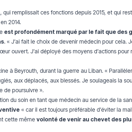
m
, qui remplissait ces fonctions depuis 2015, et qui res
t en 2014.
de
est profondément marqué par le fait que des 
ns
. «
J’ai fait le choix de devenir médecin pour cela. 
œur ouvert. J’ai déployé des moyens d’actions pour réc
ne à Beyrouth, durant la guerre au Liban. «
Parallèl
giés, aux déplacés, aux blessés. Je soulageais la so
ge de poursuivre
».
cation du soin en tant que médecin au service de la sa
ventive
«
car il est toujours préférable d’éviter la mal
nt cette même
volonté de venir au chevet des plus