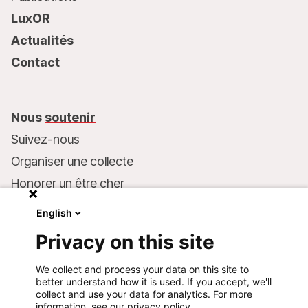
LuxOR
Actualités
Contact
Nous
soutenir
Suivez-nous
Organiser une collecte
Honorer un être cher
Inscrire MSF dans votre testament
English
Entreprises et philanthropie
Privacy on this site
Faire un don
We collect and process your data on this site to
Coordonnées bancaires :
better understand how it is used. If you accept, we'll
LU75 1111 0000 4848 0000
collect and use your data for analytics. For more
information, see our privacy policy.