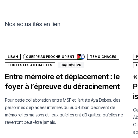
Nos actualités en lien
Faire un don
LIBAN
GUERRE AU PROCHE-ORIENT
TÉMOIGNAGES
P
TOUTES LES ACTUALITÉS
04/08/2026
O
Entre mémoire et déplacement : le
«
foyer à l’épreuve du déracinement
P
i
Pour cette collaboration entre MSF et l’artiste Aya Debes, des
personnes déplacées internes du Sud-Liban décrivent de
Ca
mémoire les maisons et lieux qu’elles ont dû quitter, qu’elles ne
Ab
reverront peut-être jamais.
Ga
ap