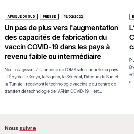
AFRIQUE DU SUD
PRESSE
18/02/2022
B
Un pas de plus vers l'augmentation
L
des capacités de fabrication du
C
vaccin COVID-19 dans les pays à
c
revenu faible ou intermédiaire
Pl
Br
Nous réagissons à l'annonce de l'OMS selon laquelle six pays
ef
- l'Égypte, le Kenya, le Nigeria, le Sénégal, l'Afrique du Sud et
ma
la Tunisie - recevront la technologie vaccinale du centre de
ad
transfert de technologie de l'ARNm COVID-19. Il est
ap
encourageant de constater que ce centre se rapproche du
re
développement et de la validation de la première plateforme
ré
de production de vaccins à ARNm en libre accès au monde.
co
Nous
suivre