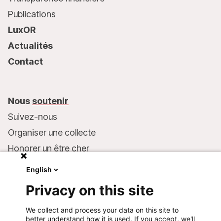
Publications
LuxOR
Actualités
Contact
Nous
soutenir
Suivez-nous
Organiser une collecte
Honorer un être cher
Inscrire MSF dans votre testament
English
Entreprises et philanthropie
Privacy on this site
Faire un don
We collect and process your data on this site to
Coordonnées bancaires :
better understand how it is used. If you accept, we'll