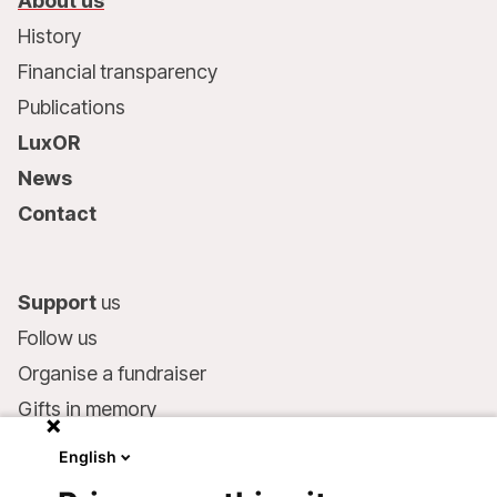
About us
History
Financial transparency
Publications
LuxOR
News
Contact
Support
us
Follow us
Organise a fundraiser
Gifts in memory
MSF in your will
English
Companies and philanthropists