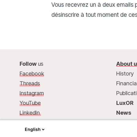
Vous recevrez un à deux emails p
désinscrire à tout moment de ces
Follow
us
About 
Facebook
History
Threads
Financia
Instagram
Publicat
YouTube
LuxOR
LinkedIn
News
Contact
us
:
Contac
English
68, rue de Gasperich