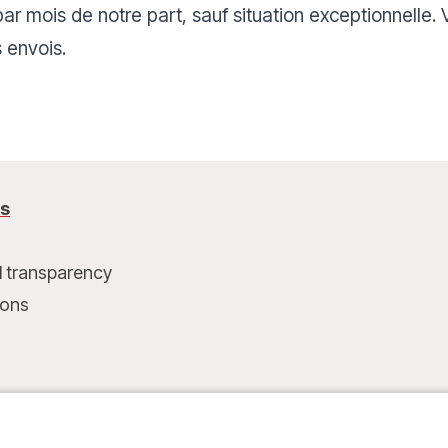
ar mois de notre part, sauf situation exceptionnelle
 envois.
us
l transparency
ions
t