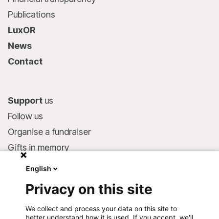
Publications
LuxOR
News
Contact
Support
us
Follow us
Organise a fundraiser
Gifts in memory
MSF in your will
English
Companies and philanthropists
Privacy on this site
Make a donation
We collect and process your data on this site to
Bank account:
better understand how it is used. If you accept, we'll