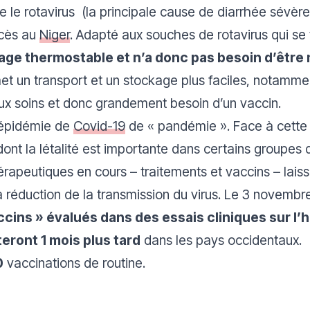
 le rotavirus (la principale cause de diarrhée sévère
ccès au
Niger
. Adapté aux souches de rotavirus qui se
tage thermostable et n’a donc pas besoin d’être
t un transport et un stockage plus faciles, notamme
ux soins et donc grandement besoin d’un vaccin.
l’épidémie de
Covid-19
de «
pandémie
». Face à cette
ont la létalité est importante dans certains groupes 
peutiques en cours – traitements et vaccins – laisse
a réduction de la transmission du virus. Le 3 novem
ccins
» évalués dans des essais cliniques sur l
eront 1 mois plus tard
dans les pays occidentaux.
0
vaccinations de routine.