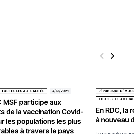
TOUTES LES ACTUALITÉS
4/13/2021
RÉPUBLIQUE DÉMOC
TOUTES LES ACTUAL
 : MSF participe aux
En RDC, la 
ts de la vaccination Covid-
à nouveau d
r les populations les plus
rables à travers le pays
La rougeole gagne