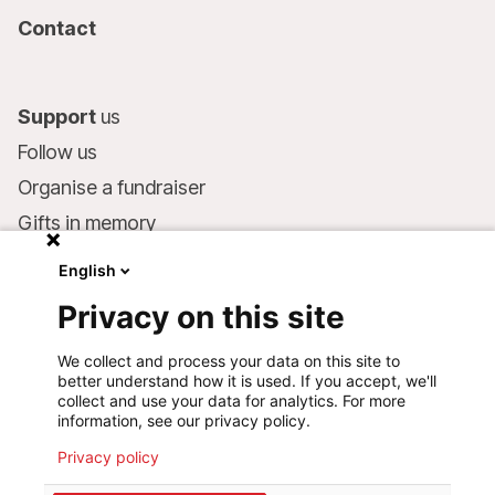
Contact
Support
us
Follow us
Organise a fundraiser
Gifts in memory
MSF in your will
English
Companies and philanthropists
Privacy on this site
Make a donation
We collect and process your data on this site to
Bank account:
better understand how it is used. If you accept, we'll
LU75 1111 0000 4848 0000
collect and use your data for analytics. For more
information, see our privacy policy.
Behavioural Commitments
Privacy policy